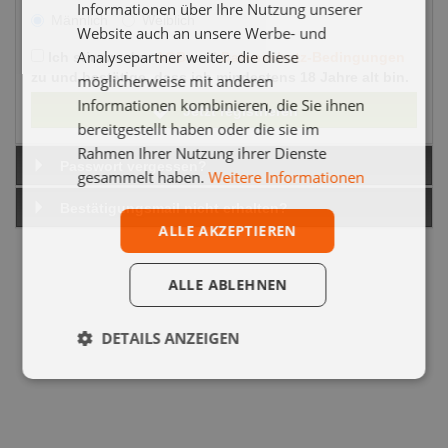
Informationen über Ihre Nutzung unserer
Männlich
Weiblich
Website auch an unsere Werbe- und
Analysepartner weiter, die diese
Ich stimme den
AGB
und
Datenschutz-Bedingungen
zu und bestätige, dass ich mindestens 18 Jahre alt bin.
möglicherweise mit anderen
Informationen kombinieren, die Sie ihnen
Jetzt registrieren
bereitgestellt haben oder die sie im
Rahmen Ihrer Nutzung ihrer Dienste
Passwort vergessen?
gesammelt haben.
Weitere Informationen
Bestätigungsmail nicht erhalten?
ALLE AKZEPTIEREN
ALLE ABLEHNEN
DETAILS ANZEIGEN